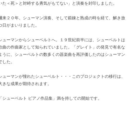
いた＜死＞と対峙する勇気がもてない」と演奏を封印しました。
爾来２０年。シューマン演奏、そして鍛錬と熟成の時を経て、解き放
つ日がまいりました。
シューマンからシューベルトへ。１９世紀前半には、シューベルトは
歌曲の作曲家として知られていました。「グレイト」の発見で有名な
ように、シューベルトの数多くの器楽曲を再評価したのはシューマン
でした。
シューマンが憧れたシューベルト・・・このプロジェクトの移行は、
大きな成果が期待されます。
「シューベルト ピアノ作品集」満を持しての開始です。