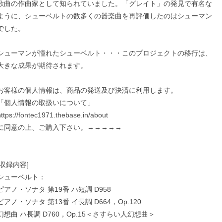
歌曲の作曲家として知られていました。「グレイト」の発見で有名な
ように、シューベルトの数多くの器楽曲を再評価したのはシューマン
でした。
シューマンが憧れたシューベルト・・・このプロジェクトの移行は、
大きな成果が期待されます。
お客様の個人情報は、商品の発送及び決済に利用します。
「個人情報の取扱いについて」
https://fontec1971.thebase.in/about
に同意の上、ご購入下さい。→→→→→
[収録内容]
シューベルト：
ピアノ・ソナタ 第19番 ハ短調 D958
ピアノ・ソナタ 第13番 イ長調 D664，Op.120
幻想曲 ハ長調 D760，Op.15＜さすらい人幻想曲＞