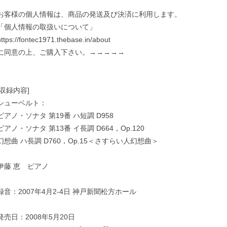
お客様の個人情報は、商品の発送及び決済に利用します。
「個人情報の取扱いについて」
https://fontec1971.thebase.in/about
に同意の上、ご購入下さい。→→→→→
[収録内容]
シューベルト：
ピアノ・ソナタ 第19番 ハ短調 D958
ピアノ・ソナタ 第13番 イ長調 D664，Op.120
幻想曲 ハ長調 D760，Op.15＜さすらい人幻想曲＞
伊藤 恵 ピアノ
録音：2007年4月2-4日 神戸新聞松方ホール
発売日：2008年5月20日