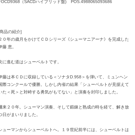
FOCD9368（SACDハイブリッド盤) POS.4988065093686
[商品の紹介]
２０年の歳月をかけてＣＤシリーズ《シューマニアーナ》を完成した
伊藤 恵。
次に進む道はシューベルトです。
伊藤は本ＣＤに収録している＜ソナタD.958＞を弾いて、ミュンヘン
国際コンクールで優勝。しかし内省の結果「シューベルトが見据えて
いた＜死＞と対峙する勇気がもてない」と演奏を封印しました。
爾来２０年。シューマン演奏、そして鍛錬と熟成の時を経て、解き放
つ日がまいりました。
シューマンからシューベルトへ。１９世紀前半には、シューベルトは