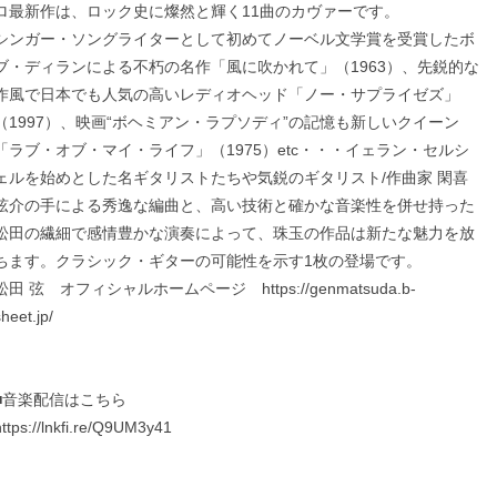
ロ最新作は、ロック史に燦然と輝く11曲のカヴァーです。
シンガー・ソングライターとして初めてノーベル文学賞を受賞したボ
ブ・ディランによる不朽の名作「風に吹かれて」（1963）、先鋭的な
作風で日本でも人気の高いレディオヘッド「ノー・サプライゼズ」
（1997）、映画“ボヘミアン・ラプソディ”の記憶も新しいクイーン
「ラブ・オブ・マイ・ライフ」（1975）etc・・・イェラン・セルシ
ェルを始めとした名ギタリストたちや気鋭のギタリスト/作曲家 閑喜
弦介の手による秀逸な編曲と、高い技術と確かな音楽性を併せ持った
松田の繊細で感情豊かな演奏によって、珠玉の作品は新たな魅力を放
ちます。クラシック・ギターの可能性を示す1枚の登場です。
松田 弦 オフィシャルホームページ
https://genmatsuda.b-
sheet.jp/
■音楽配信はこちら
https://lnkfi.re/Q9UM3y41