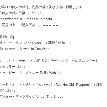
お客様の個人情報は、商品の発送及び決済に利用します。
「個人情報の取扱いについて」
https://fontec1971.thebase.in/about
に同意の上、ご購入下さい。→→→→→
[収録内容]
ボブ・ディラン〈Bob Dylan〉（閑喜弦介 編）：
風に吹かれて Blowin' In The Wind
エリック・マーティン〈MR.BIG〉/デヴィッド・グレアム（ビート・
シェルラー 編）：
トゥ・ビー・ウィズ・ユー To Be With You
レッド・ホット・チリ・ペッパーズ〈Red Hot Chili Peppers〉（閑喜
弦介 編）：
アンダー・ザ・ブリッジ Under The Bridge