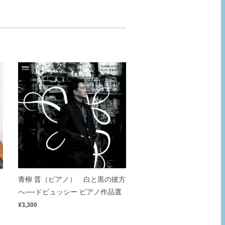
青柳 晋（ピアノ） 白と黒の彼方
へ──ドビュッシー ピアノ作品選
最
¥3,300