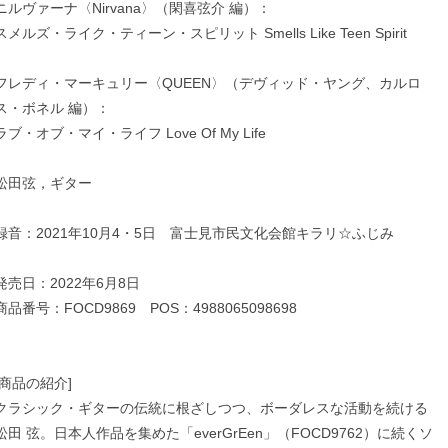
ニルヴァーナ〈Nirvana〉（閑喜弦介 編）：
スメルズ・ライク・ティーン・スピリット Smells Like Teen Spirit
フレディ・マーキュリー〈QUEEN〉（デヴィッド・ヤング、カルロ
ス・ボネル 編）：
ラブ・オブ・マイ・ライフ Love Of My Life
松田弦，ギター
録音：2021年10月4・5日 富士見市民文化会館キラリ☆ふじみ
発売日：2022年6月8日
商品番号：FOCD9869 POS：4988065098698
[商品の紹介]
クラシック・ギターの伝統に根ざしつつ、ボーダレスな活動を続ける
松田 弦。日本人作品を集めた「everGrEen」（FOCD9762）に続くソ