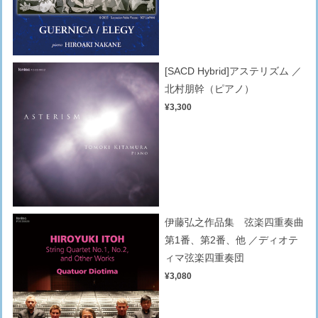
[SACD Hybrid]アステリズム ／
北村朋幹（ピアノ）
¥3,300
伊藤弘之作品集 弦楽四重奏曲
第1番、第2番、他 ／ディオテ
ィマ弦楽四重奏団
¥3,080