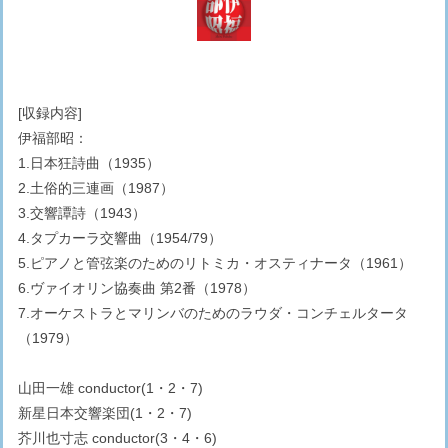
[収録内容]
伊福部昭：
1.日本狂詩曲（1935）
2.土俗的三連画（1987）
3.交響譚詩（1943）
4.タプカーラ交響曲（1954/79）
5.ピアノと管弦楽のためのリトミカ・オスティナータ（1961）
6.ヴァイオリン協奏曲 第2番（1978）
7.オーケストラとマリンバのためのラウダ・コンチェルタータ
（1979）
山田一雄 conductor(1・2・7)
新星日本交響楽団(1・2・7)
芥川也寸志 conductor(3・4・6)