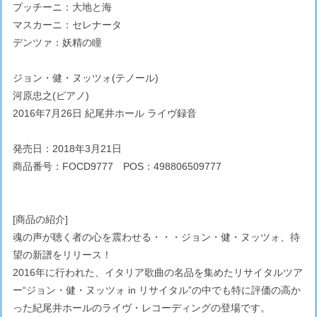
プッチーニ：大地と海
マスカーニ：セレナータ
デンツァ：妖精の瞳
ジョン・健・ヌッツォ(テノール)
河原忠之(ピアノ)
2016年7月26日 紀尾井ホール ライヴ録音
発売日：2018年3月21日
商品番号：FOCD9777 POS：498806509777
[商品の紹介]
魂の声が聴く者の心を震わせる・・・ジョン・健・ヌッツォ、待
望の新譜をリリース！
2016年に行われた、イタリア歌曲の名品を集めたリサイタルツア
ー“ジョン・健・ヌッツォ in リサイタル”の中でも特に評価の高か
った紀尾井ホールのライヴ・レコーディングの登場です。