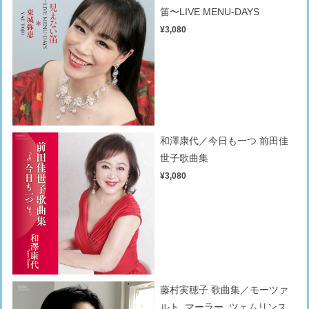
笛〜LIVE MENU-DAYS
¥3,080
和澤康代／今日も一つ 前田佳
世子歌曲集
¥3,080
藤村実穂子 歌曲集／モーツァ
ルト, マーラー, ツェムリンス