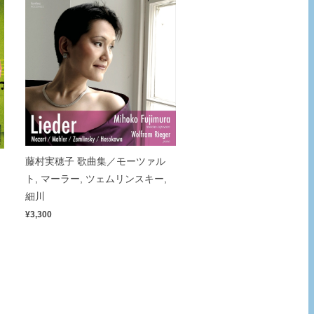
藤村実穂子 歌曲集／モーツァル
ト, マーラー, ツェムリンスキー,
細川
¥3,300