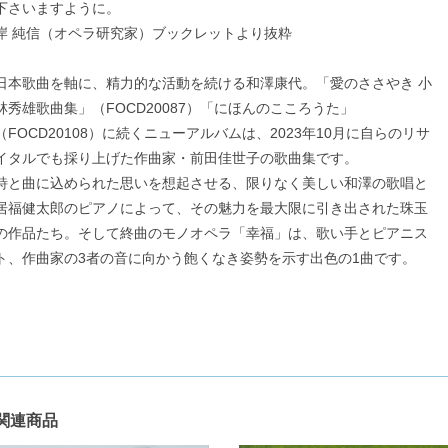
下さいますように。
岸 純信（オペラ研究家）ブックレットより抜粋
日本歌曲を軸に、精力的な活動を続ける和澤康代。「愛のささやき 小
林秀雄歌曲集」（FOCD20087）「にほんのこころうた」
（FOCD20108）に続くニューアルバムは、2023年10月に自らのリサ
イタルでも採り上げた作曲家・前田佳世子の歌曲集です。
詩と曲に込められた思いを想起させる、限りなく美しい和澤の歌唱と
居福健太郎のピアノによって、その魅力を最大限に引き出された珠玉
の作品たち。そして終曲のモノオペラ「幸福」は、歌い手とピアニス
ト、作曲家の3者の音に向かう飽くなき姿勢を示す出色の1曲です。
関連商品