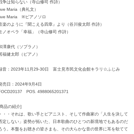
戦争は知らない（寺山修司 作詩）
Ave Maria（典礼文）
Ave Maria ※ピアノソロ
音楽のように『聞こえる四章』より（谷川俊太郎 作詩）
モノオペラ「幸福」（寺山修司 作詩）
和澤康代（ソプラノ）
居福健太郎（ピアノ）
録音：2023年11月29-30日 富士見市民文化会館キラリ☆ふじみ
発売日：2024年9月4日
FOCD20137 POS. 4988065201371
[商品の紹介]
・・・それは、歌い手とピアニスト、そして作曲家の「人生を決して
否定しない」姿勢が拓いた、日本歌曲のひとつの新境地でもあるのだ
ろう。本盤をお聴きの皆さまも、その大らかな音の世界に耳を欹てて