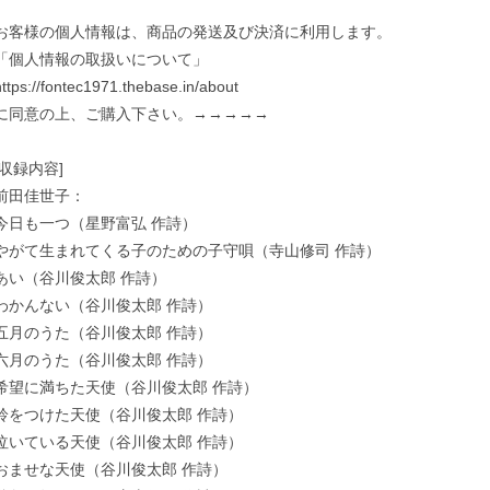
お客様の個人情報は、商品の発送及び決済に利用します。
「個人情報の取扱いについて」
https://fontec1971.thebase.in/about
に同意の上、ご購入下さい。→→→→→
[収録内容]
前田佳世子：
今日も一つ（星野富弘 作詩）
やがて生まれてくる子のための子守唄（寺山修司 作詩）
あい（谷川俊太郎 作詩）
わかんない（谷川俊太郎 作詩）
五月のうた（谷川俊太郎 作詩）
六月のうた（谷川俊太郎 作詩）
希望に満ちた天使（谷川俊太郎 作詩）
鈴をつけた天使（谷川俊太郎 作詩）
泣いている天使（谷川俊太郎 作詩）
おませな天使（谷川俊太郎 作詩）