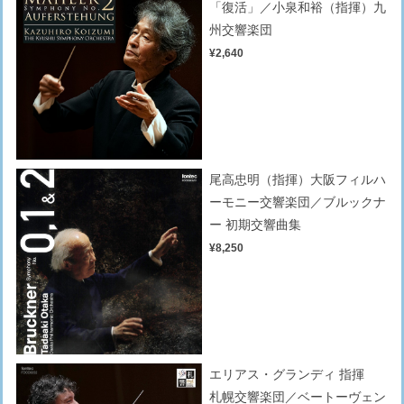
「復活」／小泉和裕（指揮）九
州交響楽団
¥2,640
尾高忠明（指揮）大阪フィルハ
ーモニー交響楽団／ブルックナ
ー 初期交響曲集
¥8,250
エリアス・グランディ 指揮
札幌交響楽団／ベートーヴェン