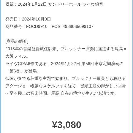
収録：2024年1月22日 サントリーホール ライヴ録音
発売日：2024年10月9日
商品番号：FOCD9910 POS. 4988065099107
[商品の紹介]
2018年の音楽監督就任以来、ブルックナー演奏に邁進する尾高＝
大阪フィル。
ライヴCD第6作である、2024年1月22日 第56回東京定期演奏の
「第6番」が登場。
低弦が奏でる荘重な主題で始まり、ブルックナー最美とも称せる
アダージョ、峻厳なスケルツォを経て、冒頭主題の輝かしい回帰
へ至る極上の音楽時間。尾高 自在の境地が生んだ名演です。
¥3,080