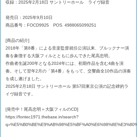
収録：2025年2月18日 サントリーホール ライヴ録音
発売日：2025年9月10日
商品番号：FOCD9925 POS. 4988065099251
[商品の紹介]
2018年「第8番」による音楽監督就任公演以来、ブルックナー演
奏を象徴する大阪フィルとともに歩んできた尾高忠明。
作曲者生誕200年となる2024年には、初期作品を含む4曲を演
奏。そして翌年2月の「第4番」をもって、交響曲全10作品の演奏
を成し遂げました。
2025年2月18日 サントリーホール 第57回東京公演の記念碑的ラ
イヴ録音です。
[発売中！尾高忠明＝大阪フィルのCD]
https://fontec1971.thebase.in/search?
q=%E5%B0%BE%E9%AB%98%E5%BF%A0%E6%98%8E%E3%80