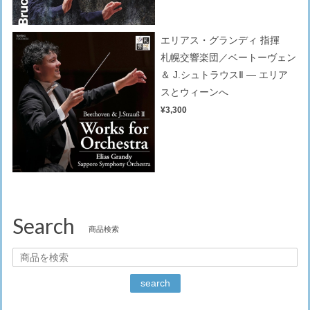
エリアス・グランディ 指揮
札幌交響楽団／ベートーヴェン
＆ J.シュトラウスⅡ — エリア
スとウィーンへ
¥3,300
Search
商品検索
search