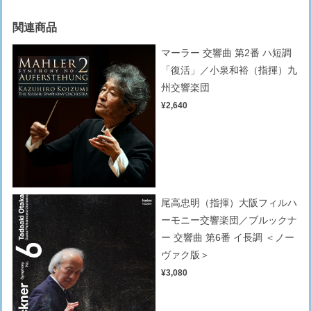
関連商品
マーラー 交響曲 第2番 ハ短調
「復活」／小泉和裕（指揮）九
州交響楽団
¥2,640
尾高忠明（指揮）大阪フィルハ
ーモニー交響楽団／ブルックナ
ー 交響曲 第6番 イ長調 ＜ノー
ヴァク版＞
¥3,080