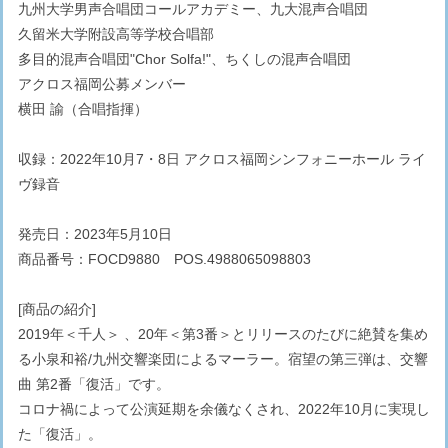
九州大学男声合唱団コールアカデミー、九大混声合唱団
久留米大学附設高等学校合唱部
多目的混声合唱団"Chor Solfa!"、ちくしの混声合唱団
アクロス福岡公募メンバー
横田 諭（合唱指揮）
収録：2022年10月7・8日 アクロス福岡シンフォニーホール ライ
ヴ録音
発売日：2023年5月10日
商品番号：FOCD9880 POS.4988065098803
[商品の紹介]
2019年＜千人＞ 、20年＜第3番＞とリリースのたびに絶賛を集め
る小泉和裕/九州交響楽団によるマーラー。宿望の第三弾は、交響
曲 第2番「復活」です。
コロナ禍によって公演延期を余儀なくされ、2022年10月に実現し
た「復活」。