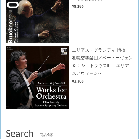
¥8,250
エリアス・グランディ 指揮
札幌交響楽団／ベートーヴェン
＆ J.シュトラウスⅡ — エリア
スとウィーンへ
¥3,300
Search
商品検索