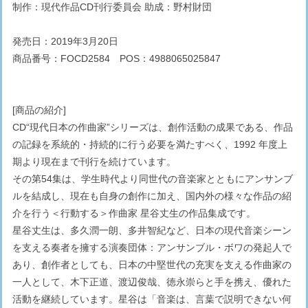
制作：現代作品CD刊行委員会 助成：野村財団
発売日：2019年3月20日
商品番号：FOCD2584 POS：4988065025847
[商品の紹介]
CD“現代日本の作曲家”シリーズは、創作活動の成果である、作品
の記録を系統的・持続的に行う必要を満たすべく、1992 年度上
期より現在まで刊行を続けています。
その第54集は、学生時代より同世代の音楽家とともにアンサンブ
ルを結成し、現在も自身の創作に加え、国内外の様々な作品の紹
介を行う＜行動する＞作曲家 星谷丈生の作品集成です。
星谷丈生は、多久潤一朗、多井智紀など、日本の現代音楽シーン
を支える奏者を擁する演奏団体：アンサンブル・ボワの発起人で
あり、創作者としても、日本の中堅世代の充実を支える作曲家の
一人として、木下正道、渡辺俊哉、徳永崇らと手を携え、優れた
活動を継続しています。星谷は「音楽は、言葉で説明できない何