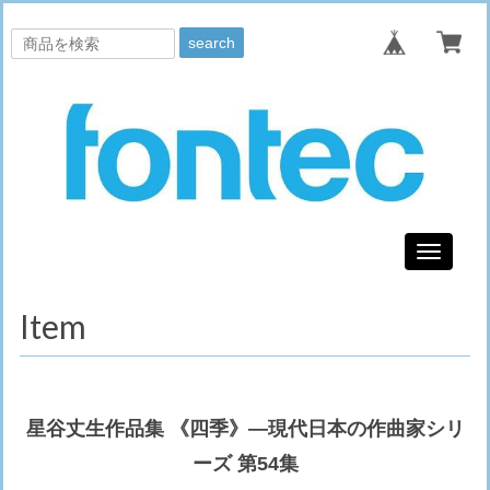
search
Toggle
navigati
Item
星谷丈生作品集 《四季》—現代日本の作曲家シリ
ーズ 第54集