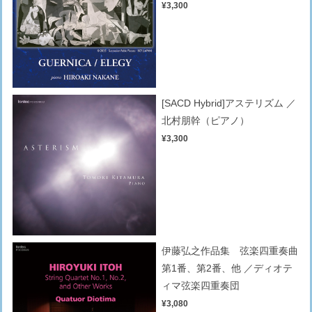
¥3,300
[SACD Hybrid]アステリズム ／
北村朋幹（ピアノ）
¥3,300
伊藤弘之作品集 弦楽四重奏曲
第1番、第2番、他 ／ディオテ
ィマ弦楽四重奏団
¥3,080