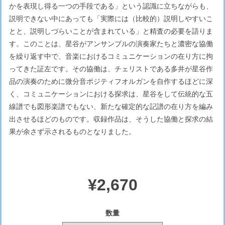
かを表現し得る一つの手段である」という認識に立ちながらも、
説明できない中にあっても「実際には（比較的）説明しやすいこ
とと、説明しづらいことが含まれている」と精査の必要を語りま
す。このことは、星谷がアンサンブルの演奏家たちと濃密な協働
を繰り返す中で、音楽におけるコミュニケーションの在り方に拘
ってきた証左です。その協働は、チェリストである多井が星谷作
品の演奏のために微分音ポジティフオルガンを自作するほどに深
く、コミュニケーションにおける探求は、星谷をして伝統的な五
線譜でも図形楽譜でもない、新たな確定的な記譜の在り方を編み
出させるほどのものです。収録作品は、そうした協働と探求の結
果が余さず示されるものとなりました。
¥2,670
数量