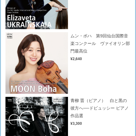
ムン・ボハ 第9回仙台国際音
楽コンクール ヴァイオリン部
門最高位
¥2,640
青柳 晋（ピアノ） 白と黒の
彼方へ──ドビュッシー ピアノ
作品選
¥3,300