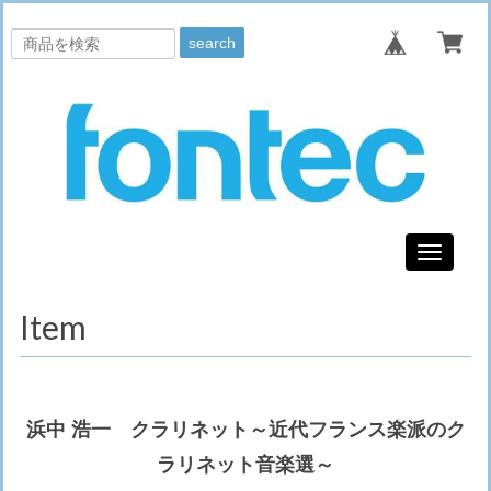
search
Toggle
navigati
Item
浜中 浩一 クラリネット～近代フランス楽派のク
ラリネット音楽選～