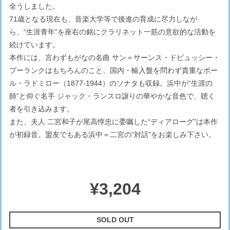
全うしました。
71歳となる現在も、音楽大学等で後進の育成に尽力しなが
ら、“生涯青年”を座右の銘にクラリネット一筋の意欲的な活動を
続けています。
本作には、言わずもがなの名曲 サン＝サーンス・ドビュッシー・
プーランクはもちろんのこと、国内・輸入盤を問わず貴重なポー
ル・ラドミロー（1877-1944）のソナタも収録。浜中が“生涯の
師”と仰ぐ名手 ジャック・ランスロ譲りの華やかな音色で、聴く
者を引き込みます。
また、夫人 二宮和子が尾高惇忠に委嘱した“ディアローグ”は本作
が初録音。盟友でもある浜中＝二宮の“対話”をお楽しみ下さい。
¥3,204
SOLD OUT