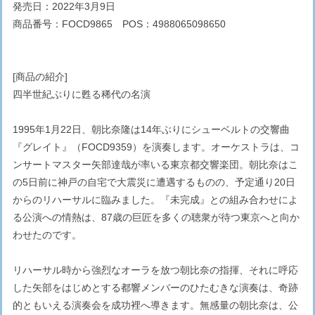
発売日：2022年3月9日
商品番号：FOCD9865 POS：4988065098650
[商品の紹介]
四半世紀ぶりに甦る稀代の名演
1995年1月22日、朝比奈隆は14年ぶりにシューベルトの交響曲
『グレイト』（FOCD9359）を演奏します。オーケストラは、コ
ンサートマスター矢部達哉が率いる東京都交響楽団。朝比奈はこ
の5日前に神戸の自宅で大震災に遭遇するものの、予定通り20日
からのリハーサルに臨みました。『未完成』との組み合わせによ
る公演への情熱は、87歳の巨匠を多くの聴衆が待つ東京へと向か
わせたのです。
リハーサル時から強烈なオーラを放つ朝比奈の指揮、それに呼応
した矢部をはじめとする都響メンバーのひたむきな演奏は、奇跡
的ともいえる演奏会を成功裡へ導きます。無感量の朝比奈は、公