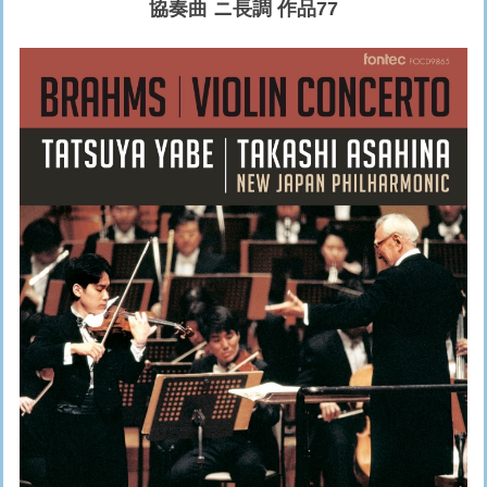
協奏曲 ニ長調 作品77