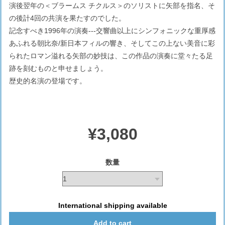
演後翌年の＜ブラームス チクルス＞のソリストに矢部を指名、そ
の後計4回の共演を果たすのでした。
記念すべき1996年の演奏---交響曲以上にシンフォニックな重厚感
あふれる朝比奈/新日本フィルの響き、そしてこの上ない美音に彩
られたロマン溢れる矢部の妙技は、この作品の演奏に堂々たる足
跡を刻むものと申せましょう。
歴史的名演の登場です。
¥3,080
数量
International shipping available
Add to cart