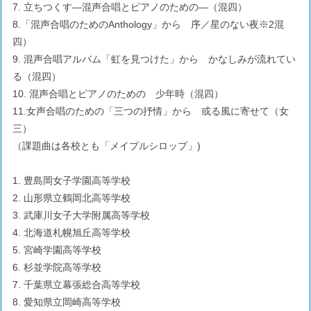
7. 立ちつくす—混声合唱とピアノのための—（混四）
8.「混声合唱のためのAnthology」から 序／星のない夜※2混
四）
9. 混声合唱アルバム「虹を見つけた」から かなしみが流れてい
る（混四）
10. 混声合唱とピアノのための 少年時（混四）
11.女声合唱のための「三つの抒情」から 或る風に寄せて（女
三）
（課題曲は各校とも「メイプルシロップ」)
1. 豊島岡女子学園高等学校
2. 山形県立鶴岡北高等学校
3. 武庫川女子大学附属高等学校
4. 北海道札幌旭丘高等学校
5. 宮崎学園高等学校
6. 杉並学院高等学校
7. 千葉県立幕張総合高等学校
8. 愛知県立岡崎高等学校