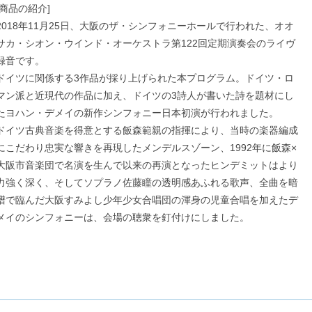
[商品の紹介]
2018年11月25日、大阪のザ・シンフォニーホールで行われた、オオ
サカ・シオン・ウインド・オーケストラ第122回定期演奏会のライヴ
録音です。
ドイツに関係する3作品が採り上げられた本プログラム。ドイツ・ロ
マン派と近現代の作品に加え、ドイツの3詩人が書いた詩を題材にし
たヨハン・デメイの新作シンフォニー日本初演が行われました。
ドイツ古典音楽を得意とする飯森範親の指揮により、当時の楽器編成
にこだわり忠実な響きを再現したメンデルスゾーン、1992年に飯森×
大阪市音楽団で名演を生んで以来の再演となったヒンデミットはより
力強く深く、そしてソプラノ佐藤瞳の透明感あふれる歌声、全曲を暗
譜で臨んだ大阪すみよし少年少女合唱団の渾身の児童合唱を加えたデ
メイのシンフォニーは、会場の聴衆を釘付けにしました。