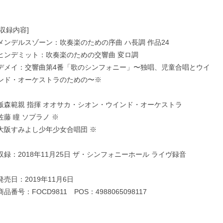
[収録内容]
メンデルスゾーン：吹奏楽のための序曲 ハ長調 作品24
ヒンデミット：吹奏楽のための交響曲 変ロ調
デメイ：交響曲第4番「歌のシンフォニー」〜独唱、児童合唱とウイ
ンド・オーケストラのための〜※
飯森範親 指揮 オオサカ・シオン・ウインド・オーケストラ
佐藤 瞳 ソプラノ ※
大阪すみよし少年少女合唱団 ※
収録：2018年11月25日 ザ・シンフォニーホール ライヴ録音
発売日：2019年11月6日
商品番号：FOCD9811 POS：4988065098117