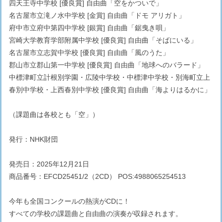
四天王寺中学校 [優良賞] 自由曲「空をかついで」
名古屋市立滝ノ水中学校 [金賞] 自由曲「ドモ アリガト」
府中市立府中第四中学校 [銀賞] 自由曲「鋸曳き唄」
宮崎大学教育学部附属中学校 [優良賞] 自由曲「そばにいる」
名古屋市立志賀中学校 [優良賞] 自由曲「風のうた」
郡山市立郡山第一中学校 [優良賞] 自由曲「地球へのバラード」
中標津町立計根別学園・広陵中学校・中標津中学校・別海町立上
春別中学校・上西春別中学校 [優良賞] 自由曲「海よりはるかに」
（課題曲は各校とも「空」）
発行：NHK財団
発売日：2025年12月21日
商品番号：EFCD25451/2（2CD） POS:4988065254513
今年も全国コンクールの熱演がCDに！
すべての学校の課題曲と自由曲の演奏が収録されます。